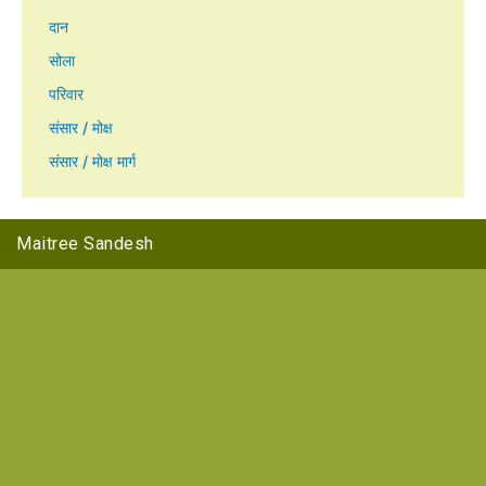
दान
सोला
परिवार
संसार / मोक्ष
संसार / मोक्ष मार्ग
Maitree Sandesh