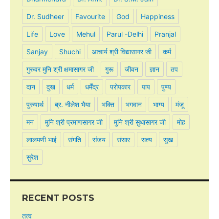
Dr. Sudheer
Favourite
God
Happiness
Life
Love
Mehul
Parul -Delhi
Pranjal
Sanjay
Shuchi
आचार्य श्री विद्यासागर जी
कर्म
गुरुवर मुनि श्री क्षमासागर जी
गुरू
जीवन
ज्ञान
तप
दान
दुख
धर्म
धर्मेंद्र
परोपकार
पाप
पुण्य
पुरुषार्थ
ब्र. नीलेश भैया
भक्ति
भगवान
भाग्य
मंजू
मन
मुनि श्री प्रमाणसागर जी
मुनि श्री सुधासागर जी
मोह
लालमणी भाई
संगति
संजय
संसार
सत्य
सुख
सुरेश
RECENT POSTS
तत्व