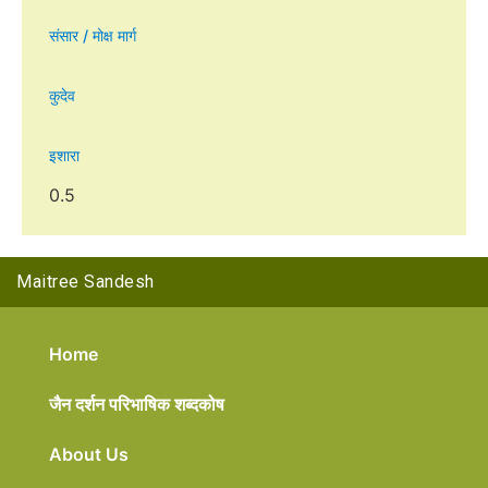
संसार / मोक्ष मार्ग
कुदेव
इशारा
Maitree Sandesh
Home
जैन दर्शन परिभाषिक शब्दकोष
About Us