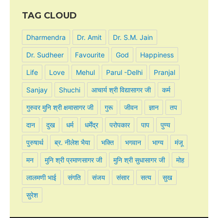
TAG CLOUD
Dharmendra
Dr. Amit
Dr. S.M. Jain
Dr. Sudheer
Favourite
God
Happiness
Life
Love
Mehul
Parul -Delhi
Pranjal
Sanjay
Shuchi
आचार्य श्री विद्यासागर जी
कर्म
गुरुवर मुनि श्री क्षमासागर जी
गुरू
जीवन
ज्ञान
तप
दान
दुख
धर्म
धर्मेंद्र
परोपकार
पाप
पुण्य
पुरुषार्थ
ब्र. नीलेश भैया
भक्ति
भगवान
भाग्य
मंजू
मन
मुनि श्री प्रमाणसागर जी
मुनि श्री सुधासागर जी
मोह
लालमणी भाई
संगति
संजय
संसार
सत्य
सुख
सुरेश