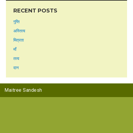
RECENT POSTS
गुप्ति
अस्तित्व
मित्रता
माँ
तत्व
दान
Maitree Sandesh