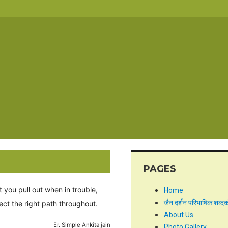
PAGES
 you pull out when in trouble,
Home
जैन दर्शन परिभाषिक शब्द
rect the right path throughout.
About Us
Er. Simple Ankita jain
Photo Gallery