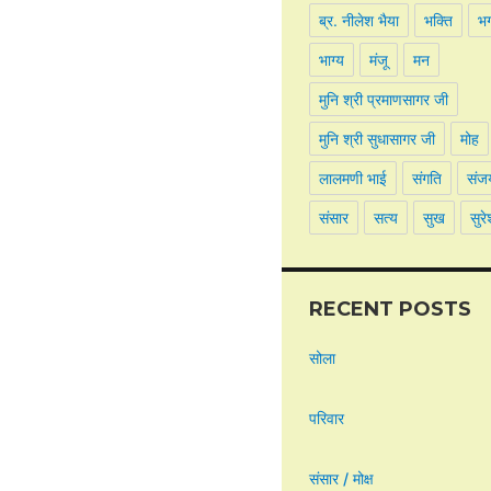
ब्र. नीलेश भैया
भक्ति
भ
भाग्य
मंजू
मन
मुनि श्री प्रमाणसागर जी
मुनि श्री सुधासागर जी
मोह
लालमणी भाई
संगति
संज
संसार
सत्य
सुख
सुरे
RECENT POSTS
सोला
परिवार
संसार / मोक्ष