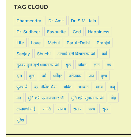
TAG CLOUD
Dharmendra
Dr. Amit
Dr. S.M. Jain
Dr. Sudheer
Favourite
God
Happiness
Life
Love
Mehul
Parul -Delhi
Pranjal
Sanjay
Shuchi
आचार्य श्री विद्यासागर जी
कर्म
गुरुवर मुनि श्री क्षमासागर जी
गुरू
जीवन
ज्ञान
तप
दान
दुख
धर्म
धर्मेंद्र
परोपकार
पाप
पुण्य
पुरुषार्थ
ब्र. नीलेश भैया
भक्ति
भगवान
भाग्य
मंजू
मन
मुनि श्री प्रमाणसागर जी
मुनि श्री सुधासागर जी
मोह
लालमणी भाई
संगति
संजय
संसार
सत्य
सुख
सुरेश