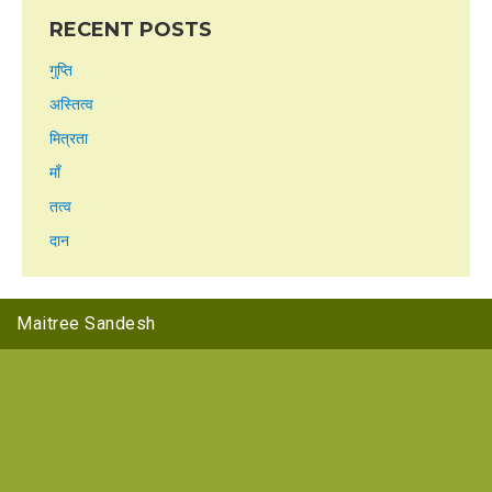
RECENT POSTS
गुप्ति
अस्तित्व
मित्रता
माँ
तत्व
दान
Maitree Sandesh