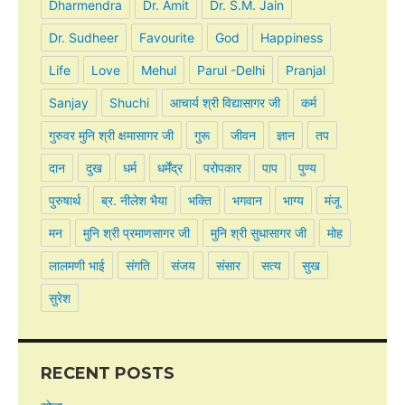
Dharmendra
Dr. Amit
Dr. S.M. Jain
Dr. Sudheer
Favourite
God
Happiness
Life
Love
Mehul
Parul -Delhi
Pranjal
Sanjay
Shuchi
आचार्य श्री विद्यासागर जी
कर्म
गुरुवर मुनि श्री क्षमासागर जी
गुरू
जीवन
ज्ञान
तप
दान
दुख
धर्म
धर्मेंद्र
परोपकार
पाप
पुण्य
पुरुषार्थ
ब्र. नीलेश भैया
भक्ति
भगवान
भाग्य
मंजू
मन
मुनि श्री प्रमाणसागर जी
मुनि श्री सुधासागर जी
मोह
लालमणी भाई
संगति
संजय
संसार
सत्य
सुख
सुरेश
RECENT POSTS