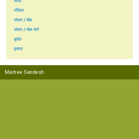
सोला
परिवार
संसार / मोक्ष
संसार / मोक्ष मार्ग
कुदेव
इशारा
Maitree Sandesh