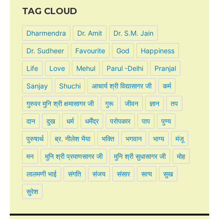
TAG CLOUD
Dharmendra
Dr. Amit
Dr. S.M. Jain
Dr. Sudheer
Favourite
God
Happiness
Life
Love
Mehul
Parul -Delhi
Pranjal
Sanjay
Shuchi
आचार्य श्री विद्यासागर जी
कर्म
गुरुवर मुनि श्री क्षमासागर जी
गुरू
जीवन
ज्ञान
तप
दान
दुख
धर्म
धर्मेंद्र
परोपकार
पाप
पुण्य
पुरुषार्थ
ब्र. नीलेश भैया
भक्ति
भगवान
भाग्य
मंजू
मन
मुनि श्री प्रमाणसागर जी
मुनि श्री सुधासागर जी
मोह
लालमणी भाई
संगति
संजय
संसार
सत्य
सुख
सुरेश