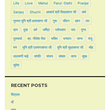
Life
Love
Mehul
Parul -Delhi
Pranjal
Sanjay
Shuchi
आचार्य श्री विद्यासागर जी
कर्म
गुरुवर मुनि श्री क्षमासागर जी
गुरू
जीवन
ज्ञान
तप
दान
दुख
धर्म
धर्मेंद्र
परोपकार
पाप
पुण्य
पुरुषार्थ
ब्र. नीलेश भैया
भक्ति
भगवान
भाग्य
मंजू
मन
मुनि श्री प्रमाणसागर जी
मुनि श्री सुधासागर जी
मोह
लालमणी भाई
संगति
संजय
संसार
सत्य
सुख
सुरेश
RECENT POSTS
मित्रता
माँ
तत्व