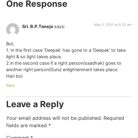
One Response
May 3, 2010 at 6:20 am
Sri. B.P.Taneja
says:
But,
1. In the first case ‘Deepak’ has gone to a ‘Deepak’ to take
light & so light takes place.
2.in the second case if a right person(saadhak) goes to
another right person(Guru) enlightenment takes place.
Hari bol.
Reply
Leave a Reply
Your email address will not be published.
Required
fields are marked
*
Comment
*