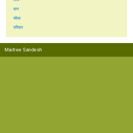
दान
सोला
परिवार
Maitree Sandesh