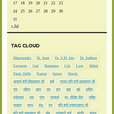
17
18
19
20
21
22
23
24
25
26
27
28
29
30
31
« Jul
TAG CLOUD
Dharmendra
Dr. Amit
Dr. S.M. Jain
Dr. Sudheer
Favourite
God
Happiness
Life
Love
Mehul
Parul -Delhi
Pranjal
Sanjay
Shuchi
आचार्य श्री विद्यासागर जी
कर्म
गुरुवर मुनि श्री क्षमासागर जी
गुरू
जीवन
ज्ञान
तप
दान
दुख
धर्म
धर्मेंद्र
परोपकार
पाप
पुण्य
पुरुषार्थ
ब्र. नीलेश भैया
भक्ति
भगवान
भाग्य
मंजू
मन
मुनि श्री प्रमाणसागर जी
मुनि श्री सुधासागर जी
मोह
लालमणी भाई
संगति
संजय