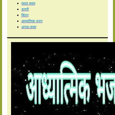
पहला कदम
डायरी
चिंतन
आध्यात्मिक भजन
अगला-कदम