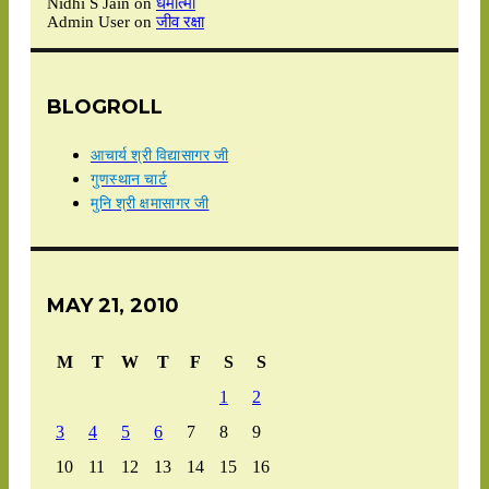
Nidhi S Jain
on
धर्मात्मा
Admin User
on
जीव रक्षा
BLOGROLL
आचार्य श्री विद्यासागर जी
गुणस्थान चार्ट
मुनि श्री क्षमासागर जी
MAY 21, 2010
M
T
W
T
F
S
S
1
2
3
4
5
6
7
8
9
10
11
12
13
14
15
16