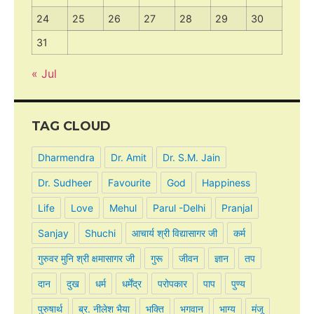
24
25
26
27
28
29
30
31
« Jul
TAG CLOUD
Dharmendra
Dr. Amit
Dr. S.M. Jain
Dr. Sudheer
Favourite
God
Happiness
Life
Love
Mehul
Parul -Delhi
Pranjal
Sanjay
Shuchi
आचार्य श्री विद्यासागर जी
कर्म
गुरुवर मुनि श्री क्षमासागर जी
गुरू
जीवन
ज्ञान
तप
दान
दुख
धर्म
धर्मेंद्र
परोपकार
पाप
पुण्य
पुरुषार्थ
ब्र. नीलेश भैया
भक्ति
भगवान
भाग्य
मंजू