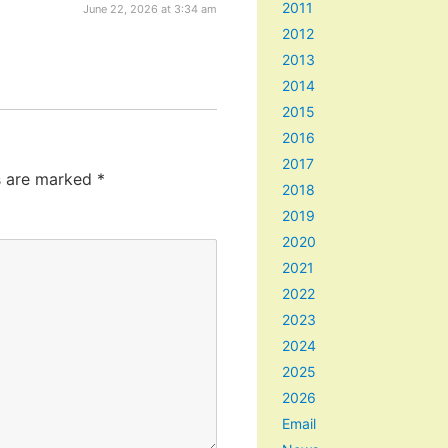
2011
June 22, 2026 at 3:34 am
2012
2013
2014
2015
2016
2017
ds are marked
*
2018
2019
2020
2021
2022
2023
2024
2025
2026
Email