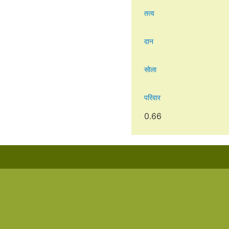
तत्व
दान
सोला
परिवार