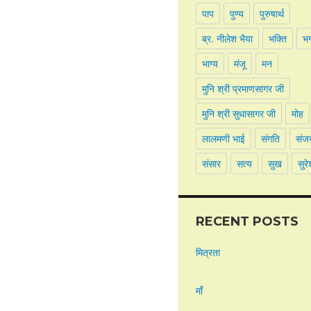
पाप
पुण्य
पुरुषार्थ
ब्र. नीलेश भैया
भक्ति
भ
भाग्य
मंजू
मन
मुनि श्री प्रमाणसागर जी
मुनि श्री सुधासागर जी
मोह
लालमणी भाई
संगति
संज
संसार
सत्य
सुख
सुरे
RECENT POSTS
मित्रता
माँ