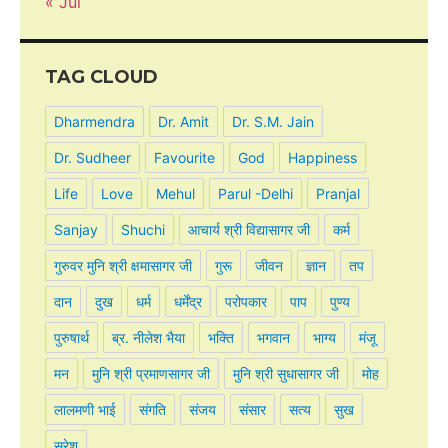
« Jul
TAG CLOUD
Dharmendra
Dr. Amit
Dr. S.M. Jain
Dr. Sudheer
Favourite
God
Happiness
Life
Love
Mehul
Parul -Delhi
Pranjal
Sanjay
Shuchi
आचार्य श्री विद्यासागर जी
कर्म
गुरुवर मुनि श्री क्षमासागर जी
गुरू
जीवन
ज्ञान
तप
दान
दुख
धर्म
धर्मेंद्र
परोपकार
पाप
पुण्य
पुरुषार्थ
ब्र. नीलेश भैया
भक्ति
भगवान
भाग्य
मंजू
मन
मुनि श्री प्रमाणसागर जी
मुनि श्री सुधासागर जी
मोह
लालमणी भाई
संगति
संजय
संसार
सत्य
सुख
सुरेश