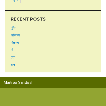
RECENT POSTS
गुप्ति
अस्तित्व
मित्रता
माँ
तत्व
दान
Maitree Sandesh