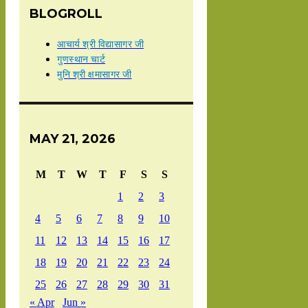
BLOGROLL
आचार्य श्री विद्यासागर जी
गुणस्थान चार्ट
मुनि श्री क्षमासागर जी
MAY 21, 2026
M
T
W
T
F
S
S
1
2
3
4
5
6
7
8
9
10
11
12
13
14
15
16
17
18
19
20
21
22
23
24
25
26
27
28
29
30
31
« Apr
Jun »