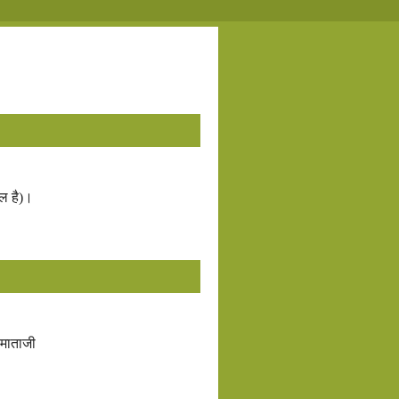
फल है)।
ि माताजी