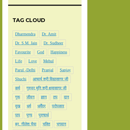
TAG CLOUD
Dharmendra
Dr. Amit
Dr. S.M. Jain
Dr. Sudheer
Favourite
God
Happiness
Life
Love
Mehul
Parul -Delhi
Pranjal
Sanjay
Shuchi
आचार्य श्री विद्यासागर जी
कर्म
गुरुवर मुनि श्री क्षमासागर जी
गुरू
जीवन
ज्ञान
तप
दान
दुख
धर्म
धर्मेंद्र
परोपकार
पाप
पुण्य
पुरुषार्थ
ब्र. नीलेश भैया
भक्ति
भगवान