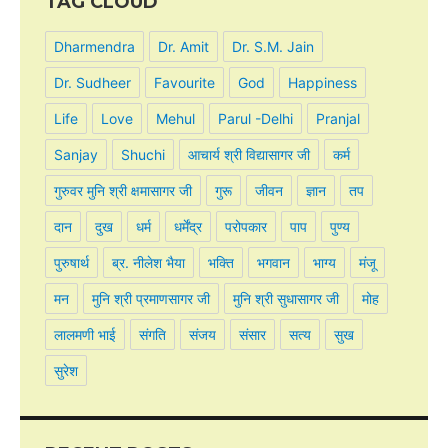
TAG CLOUD
Dharmendra
Dr. Amit
Dr. S.M. Jain
Dr. Sudheer
Favourite
God
Happiness
Life
Love
Mehul
Parul -Delhi
Pranjal
Sanjay
Shuchi
आचार्य श्री विद्यासागर जी
कर्म
गुरुवर मुनि श्री क्षमासागर जी
गुरू
जीवन
ज्ञान
तप
दान
दुख
धर्म
धर्मेंद्र
परोपकार
पाप
पुण्य
पुरुषार्थ
ब्र. नीलेश भैया
भक्ति
भगवान
भाग्य
मंजू
मन
मुनि श्री प्रमाणसागर जी
मुनि श्री सुधासागर जी
मोह
लालमणी भाई
संगति
संजय
संसार
सत्य
सुख
सुरेश