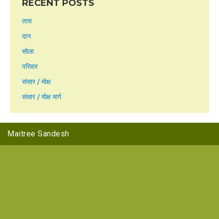
RECENT POSTS
तत्व
दान
सोला
परिवार
संसार / मोक्ष
संसार / मोक्ष मार्ग
Maitree Sandesh